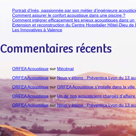
Portrait d’Inès, passionnée par son métier d’ingénieure acoustic
Comment assurer le confort acoustique dans une piscine ?
Comment intégrer efficacement les enjeux acoustiques dans un pr
Extension et reconstruction du Centre Hospitalier Hôtel-Dieu de 
Les Innovatives à Valence
Commentaires récents
ORFEA Acoustique
sur
Mécénat
ORFEA Acoustique
sur
Nous y étions : Préventica Lyon du 13 a
ORFEA Acoustique
sur
ORFEA Acoustique s’installe dans la vill
ORFEA Acoustique
sur
Un de nos acousticiens chargés d’affair
ORFEA Acoustique
sur
Nous y étions : Préventica Lyon du 13 a