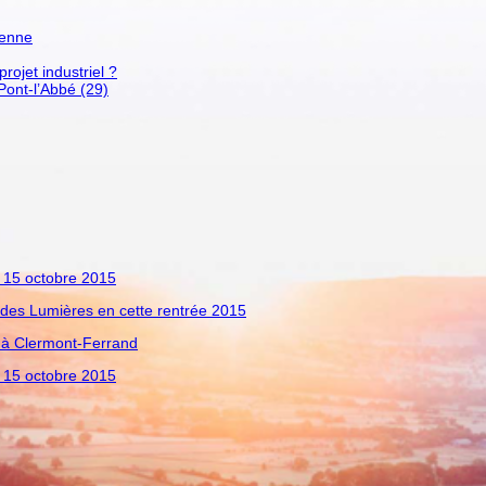
ienne
ojet industriel ?
Pont-l’Abbé (29)
u 15 octobre 2015
e des Lumières en cette rentrée 2015
e à Clermont-Ferrand
u 15 octobre 2015