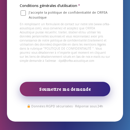
Conditions générales d’utilisation
*
J'accepte la politique de confidentialité de ORFEA
Acoustique
En remplissant un formulaire de contact sur notre site (www.orfea-
acoustique.com), vous convenez et acceptez que ORFEA
Acoustique puisse recueillir, traiter, stocker et/ou utiliser les
données personnelles soumises et vous reconnaissez avoir pris
connaissance de notre politique de confidentialité (traitement et
utilisation des données) disponible en dans les mentions légales
dans la rubrique "POLITIQUE DE CONFIDENTIALITÉ ". Vous
pourrez vous désabonner à n’importe quel moment en cliquant
sur les liens de désabonnement situés en bas de nos e-mails ou sur
simple demande à l’adresse : dpd@orfea-acoustique.com
Soumettre ma demande
Données RGPD sécurisées · Réponse sous 24h