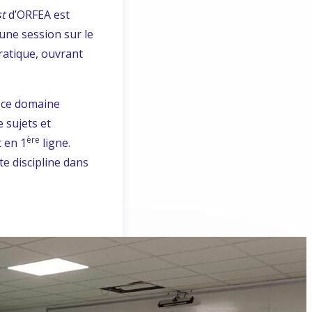
st
d’ORFEA est
ne session sur le
 pratique, ouvrant
à ce domaine
 sujets et
ère
t en 1
ligne.
te discipline dans