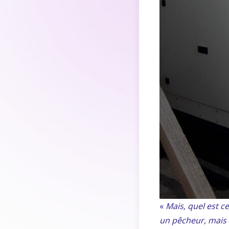
«
Mais, quel est c
un pêcheur, mais 