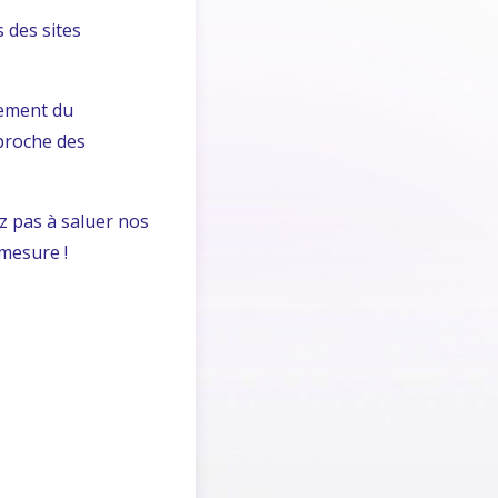
 des sites
gement du
 proche des
ez pas à saluer nos
 mesure !