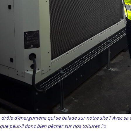
e drôle d’énergumène qui se balade sur notre site ? Avec sa 
que peut-il donc bien pêcher sur nos toitures ?
»