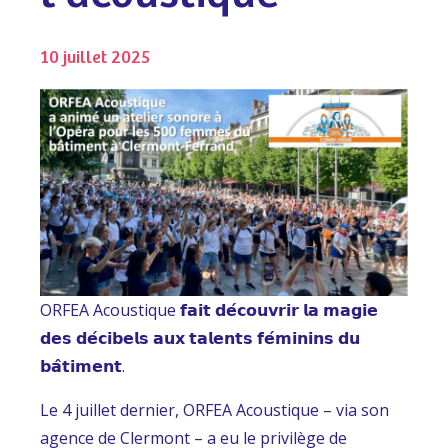
10 juillet 2025
ORFEA Acoustique 𝗳𝗮𝗶𝘁 𝗱𝗲́𝗰𝗼𝘂𝘃𝗿𝗶𝗿 𝗹𝗮 𝗺𝗮𝗴𝗶𝗲
𝗱𝗲𝘀 𝗱𝗲́𝗰𝗶𝗯𝗲𝗹𝘀 𝗮𝘂𝘅 𝘁𝗮𝗹𝗲𝗻𝘁𝘀 𝗳𝗲́𝗺𝗶𝗻𝗶𝗻𝘀 𝗱𝘂
𝗯𝗮̂𝘁𝗶𝗺𝗲𝗻𝘁.
Le 4 juillet dernier, ORFEA Acoustique – via son
agence de Clermont – a eu le privilège de