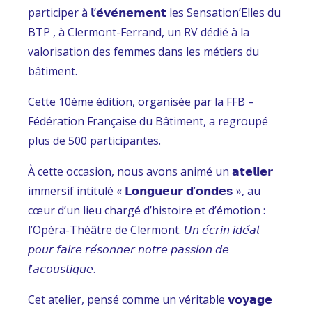
participer à 𝗹’𝗲́𝘃𝗲́𝗻𝗲𝗺𝗲𝗻𝘁 les Sensation’Elles du
BTP , à Clermont-Ferrand, un RV dédié à la
valorisation des femmes dans les métiers du
bâtiment.
Cette 10ème édition, organisée par la FFB –
Fédération Française du Bâtiment, a regroupé
plus de 500 participantes.
À cette occasion, nous avons animé un 𝗮𝘁𝗲𝗹𝗶𝗲𝗿
immersif intitulé « 𝗟𝗼𝗻𝗴𝘂𝗲𝘂𝗿 𝗱’𝗼𝗻𝗱𝗲𝘀 », au
cœur d’un lieu chargé d’histoire et d’émotion :
l’Opéra-Théâtre de Clermont. 𝘜𝘯 𝘦́𝘤𝘳𝘪𝘯 𝘪𝘥𝘦́𝘢𝘭
𝘱𝘰𝘶𝘳 𝘧𝘢𝘪𝘳𝘦 𝘳𝘦́𝘴𝘰𝘯𝘯𝘦𝘳 𝘯𝘰𝘵𝘳𝘦 𝘱𝘢𝘴𝘴𝘪𝘰𝘯 𝘥𝘦
𝘭’𝘢𝘤𝘰𝘶𝘴𝘵𝘪𝘲𝘶𝘦.
Cet atelier, pensé comme un véritable 𝘃𝗼𝘆𝗮𝗴𝗲