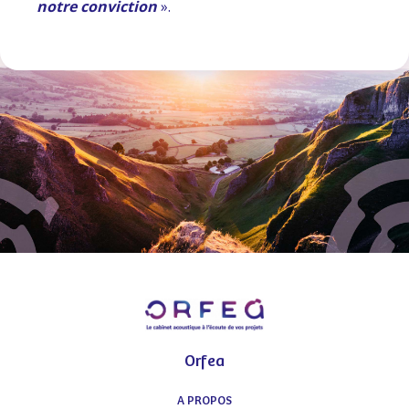
notre conviction
».
Orfea
A PROPOS