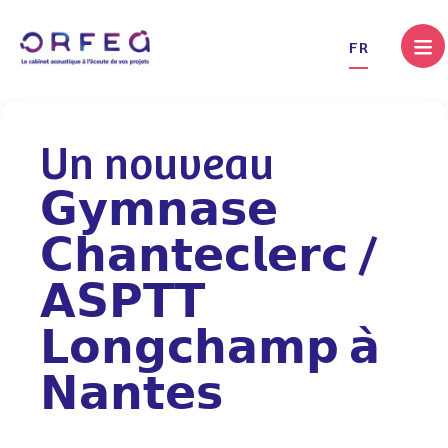
.
FR
Un nouveau
𝗚𝘆𝗺𝗻𝗮𝘀𝗲
𝗖𝗵𝗮𝗻𝘁𝗲𝗰𝗹𝗲𝗿𝗰 /
𝗔𝗦𝗣𝗧𝗧
𝗟𝗼𝗻𝗴𝗰𝗵𝗮𝗺𝗽 𝗮̀
𝗡𝗮𝗻𝘁𝗲𝘀