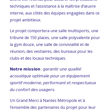
techniques et l’assistance à la maîtrise d’œuvre
interne, aux côtés des équipes engagées dans ce
projet ambitieux.
Le projet comportera une salle multisports, une
tribune de 150 places, une salle polyvalente pour
la gym douce, une salle de convivialité et de
réunion, des vestiaires, des bureaux pour les
clubs et des locaux techniques.
𝗡𝗼𝘁𝗿𝗲 𝗺𝗶𝘀𝘀𝗶𝗼𝗻 : 𝘨𝘢𝘳𝘢𝘯𝘵𝘪𝘳 𝘶𝘯𝘦 𝘲𝘶𝘢𝘭𝘪𝘵𝘦́
𝘢𝘤𝘰𝘶𝘴𝘵𝘪𝘲𝘶𝘦 𝘰𝘱𝘵𝘪𝘮𝘢𝘭𝘦 𝘱𝘰𝘶𝘳 𝘶𝘯 𝘦́𝘲𝘶𝘪𝘱𝘦𝘮𝘦𝘯𝘵
𝘴𝘱𝘰𝘳𝘵𝘪𝘧 𝘮𝘰𝘥𝘦𝘳𝘯𝘦, 𝘱𝘦𝘳𝘧𝘰𝘳𝘮𝘢𝘯𝘵 𝘦𝘵 𝘳𝘦𝘴𝘱𝘦𝘤𝘵𝘶𝘦𝘶𝘹
𝘥𝘶 𝘤𝘰𝘯𝘧𝘰𝘳𝘵 𝘥𝘦𝘴 𝘶𝘴𝘢𝘨𝘦𝘳𝘴.
Un Grand Merci à Nantes Métropole et à
l’ensemble des partenaires du projet pour leur