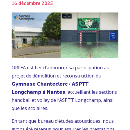
16 décembre 2025
ORFEA est fier d’annoncer sa participation au
projet de démolition et reconstruction du
𝗚𝘆𝗺𝗻𝗮𝘀𝗲 𝗖𝗵𝗮𝗻𝘁𝗲𝗰𝗹𝗲𝗿𝗰 / 𝗔𝗦𝗣𝗧𝗧
𝗟𝗼𝗻𝗴𝗰𝗵𝗮𝗺𝗽 𝗮̀ 𝗡𝗮𝗻𝘁𝗲𝘀, accueillant les sections
handball et volley de l’ASPTT Longchamp, ainsi
que les scolaires.
En tant que bureau d’études acoustiques, nous
avons été retenus pour assurer les prestations